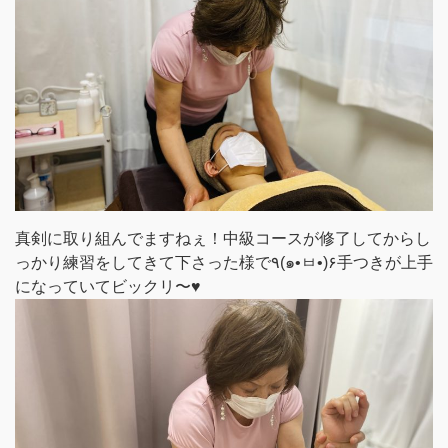
真剣に取り組んでますねぇ！中級コースが修了してからし
っかり練習をしてきて下さった様で٩(๑•ㅂ•)۶手つきが上手
になっていてビックリ〜♥️