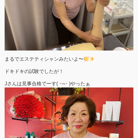
まるでエステティシャンみたいよ〜
ドキドキの試験でしたが！
Jさんは見事合格でーす( ･𖥦･ )やったぁ