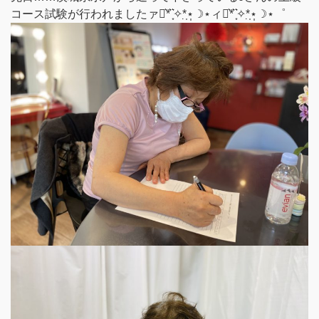
コース試験が行われましたァ⋆͛*͛ ͙͛✧*̣̩⋆̩☽⋆ィ⋆͛*͛ ͙͛✧*̣̩⋆̩☽⋆゜