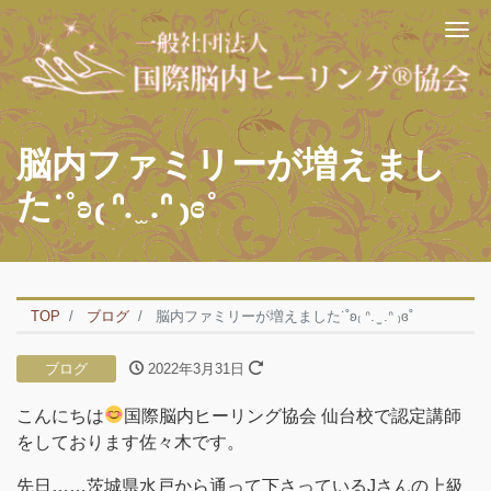
Me
脳内ファミリーが増えまし
た˙˚ʚ₍ ᐢ. ̫ .ᐢ ₎ɞ˚
TOP
ブログ
脳内ファミリーが増えました˙˚ʚ₍ ᐢ. ̫ .ᐢ ₎ɞ˚
ブログ
2022年3月31日
こんにちは
国際脳内ヒーリング協会 仙台校で認定講師
をしております佐々木です。
先日……茨城県水戸から通って下さっているJさんの上級