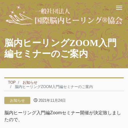
Me
脳内ヒーリングZOOM入門
編セミナーのご案内
TOP
お知らせ
脳内ヒーリングZOOM入門編セミナーのご案内
お知らせ
2021年11月24日
脳内ヒーリング入門編Zoomセミナー開催が決定致しまし
たので、