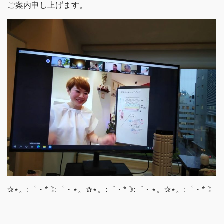
ご案内申し上げます。
✰⋆。:゜・*☽:゜・⋆。✰⋆。:゜・*☽:゜・⋆。✰⋆。:゜・*☽